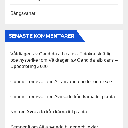
Sångsvanar
SENASTE KOMMENTARER
Våldtagen av Candida albicans - Fotokonstnärlig
poethysteriker
om
Våldtagen av Candida albicans –
Uppdatering 2020
Connie Tornevall
om
Att använda bilder och texter
Connie Tornevall
om
Avokado från kärna till planta
Nor
om
Avokado från kärna till planta
Semper fi
om
Att använda bilder och texter