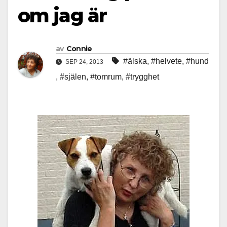
om jag är
av
Connie
#älska
,
#helvete
,
#hund
SEP 24, 2013
,
#själen
,
#tomrum
,
#trygghet