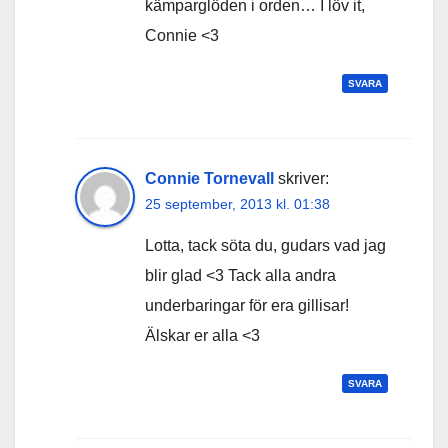
kämparglöden i orden… I löv it,
Connie <3
SVARA
Connie Tornevall
skriver:
25 september, 2013 kl. 01:38
Lotta, tack söta du, gudars vad jag
blir glad <3 Tack alla andra
underbaringar för era gillisar!
Älskar er alla <3
SVARA