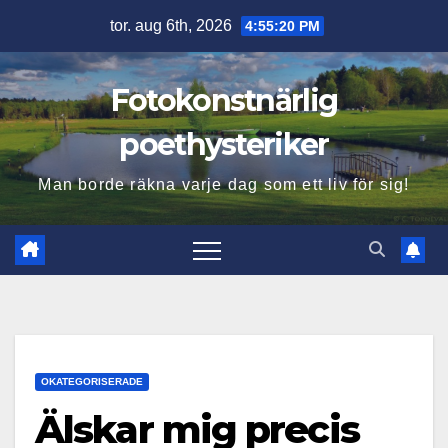
Hoppa
tor. aug 6th, 2026
4:55:21 PM
till
innehåll
Fotokonstnärlig
poethysteriker
Man borde räkna varje dag som ett liv för sig!
OKATEGORISERADE
Älskar mig precis