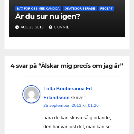
MAT FÖR OSS MED CANDIDA
OKATEGORISERADE
RECEPT
Är du sur nu igen?
AUG 23, 2016
CONNIE
4 svar på “Älskar mig precis om jag är”
Lotta Bouheraoua Fd
Erlandsson
skriver:
25 september, 2013 kl. 01:26
bara du kan skriva så glödande,
den här var just det, man kan se