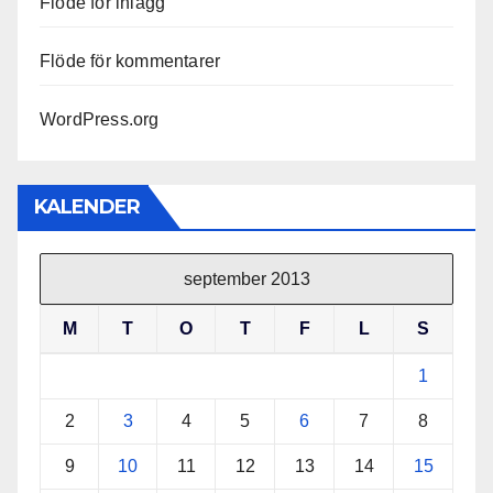
Flöde för inlägg
Flöde för kommentarer
WordPress.org
KALENDER
september 2013
M
T
O
T
F
L
S
1
2
3
4
5
6
7
8
9
10
11
12
13
14
15