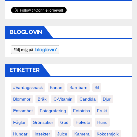
BLOGLOVIN
ETIKETTER
#vardagssnack
Banan
Barnbarn
Bil
Blommor
Bråk
C-Vitamin
Candida
Djur
Ensamhet
Fotografering
Fototriss
Frukt
Fåglar
Grönsaker
Gud
Helvete
Hund
Hundar
Insekter
Juice
Kamera
Kokosmjölk