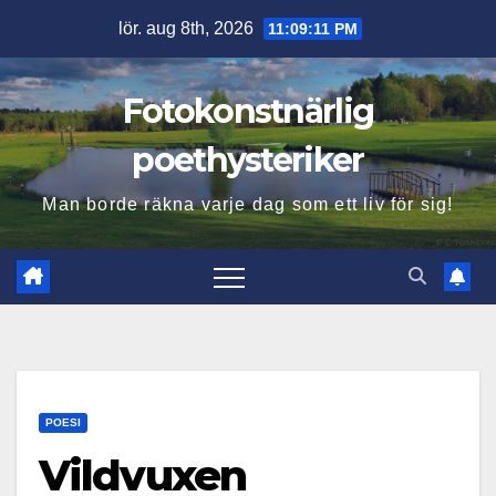
Hoppa
lör. aug 8th, 2026
11:09:12 PM
till
innehåll
Fotokonstnärlig
poethysteriker
Man borde räkna varje dag som ett liv för sig!
POESI
Vildvuxen