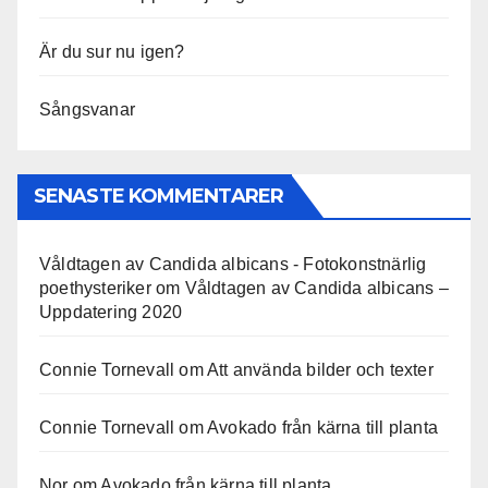
Är du sur nu igen?
Sångsvanar
SENASTE KOMMENTARER
Våldtagen av Candida albicans - Fotokonstnärlig
poethysteriker
om
Våldtagen av Candida albicans –
Uppdatering 2020
Connie Tornevall
om
Att använda bilder och texter
Connie Tornevall
om
Avokado från kärna till planta
Nor
om
Avokado från kärna till planta