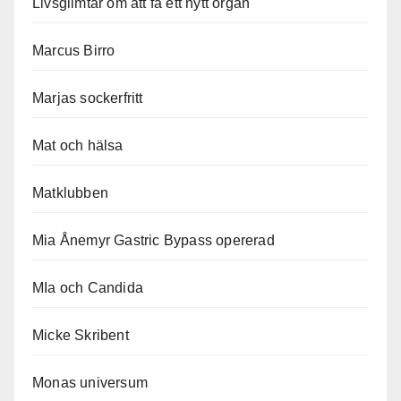
Livsglimtar om att få ett nytt organ
Marcus Birro
Marjas sockerfritt
Mat och hälsa
Matklubben
Mia Ånemyr Gastric Bypass opererad
MIa och Candida
Micke Skribent
Monas universum