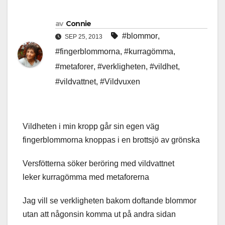
av
Connie
#blommor
,
SEP 25, 2013
#fingerblommorna
,
#kurragömma
,
#metaforer
,
#verkligheten
,
#vildhet
,
#vildvattnet
,
#Vildvuxen
Vildheten i min kropp går sin egen väg
fingerblommorna knoppas i en brottsjö av grönska
Versfötterna söker beröring med vildvattnet
leker kurragömma med metaforerna
Jag vill se verkligheten bakom doftande blommor
utan att någonsin komma ut på andra sidan